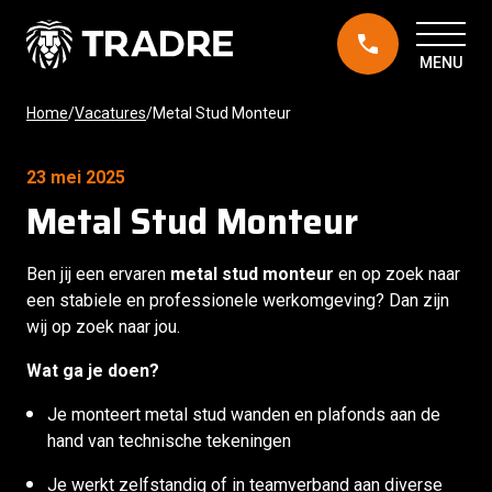
+31
(0)299
676
Skip
499
Home
/
Vacatures
/
Metal Stud Monteur
Afbouw
Energieadvies
Projecten
to
Contact opnemen
content
23 mei 2025
Over ons
Metal Stud Monteur
Nieuws
Ben jij een ervaren
metal stud monteur
en op zoek naar
een stabiele en professionele werkomgeving? Dan zijn
Vacatures
wij op zoek naar jou.
Wat ga je doen?
Je monteert metal stud wanden en plafonds aan de
hand van technische tekeningen
Je werkt zelfstandig of in teamverband aan diverse