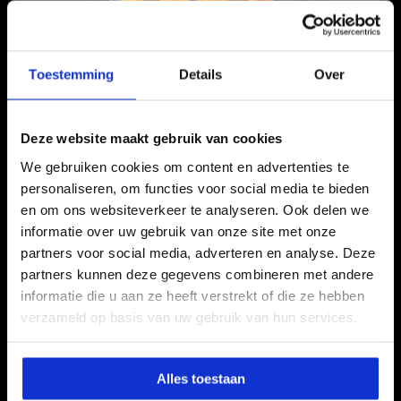
Toestemming
Details
Over
Deze website maakt gebruik van cookies
We gebruiken cookies om content en advertenties te
personaliseren, om functies voor social media te bieden
en om ons websiteverkeer te analyseren. Ook delen we
KOM BIJ ONS WERKEN
informatie over uw gebruik van onze site met onze
SOLLICITEER NU
partners voor social media, adverteren en analyse. Deze
partners kunnen deze gegevens combineren met andere
Voor- en achternaam
informatie die u aan ze heeft verstrekt of die ze hebben
(Vereist)
verzameld op basis van uw gebruik van hun services.
Alles toestaan
Telefoonnummer