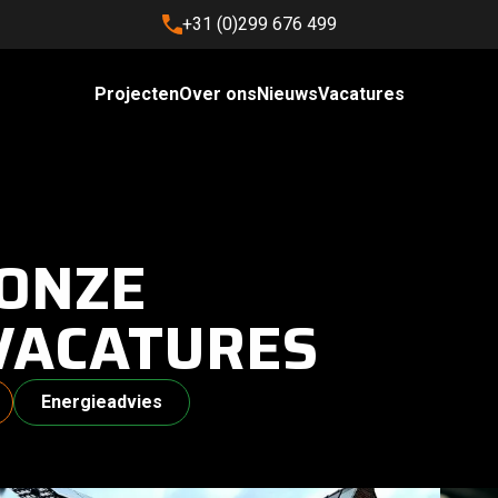
+31 (0)299 676 499
Skip
Projecten
Over ons
Nieuws
Vacatures
to
content
 ONZE
VACATURES
Energieadvies