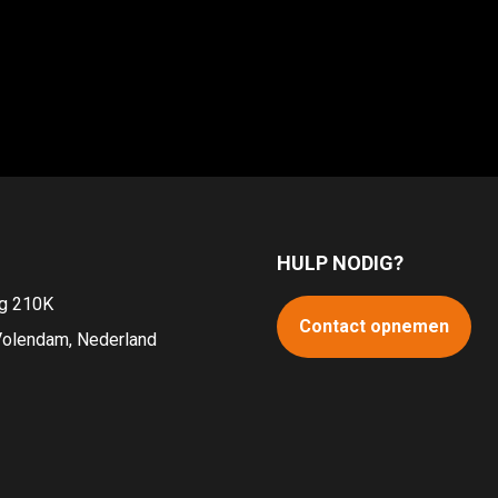
HULP NODIG?
g 210K
Contact opnemen
olendam, Nederland